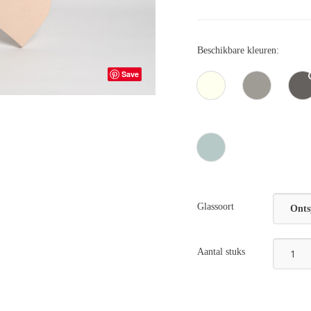
Beschikbare kleuren:
Save
Glassoort
Onts
Aantal stuks