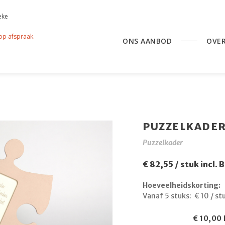
eke
 op afspraak.
ONS AANBOD
OVE
PUZZELKADER
Puzzelkader
€ 82,55 / stuk incl.
Hoeveelheidskorting:
Vanaf 5 stuks:
€ 10 / st
€ 10,00