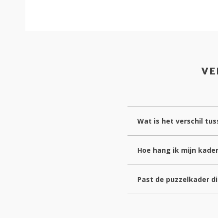
VE
Wat is het verschil t
Hoe hang ik mijn kade
Past de puzzelkader die