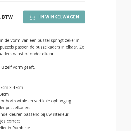
l. BTW
IN WINKELWAGEN
 in de vorm van een puzzel springt zeker in
 puzzels passen de puzzelkaders in elkaar. Zo
aders naast of onder elkaar.
 u zelf vorm geeft.
 57cm x 47cm
 24cm
oor horizontale en vertikale ophanging
er puzzelkaders
ende kleuren passend bij uw interieur.
jes correct
elier in Rumbeke