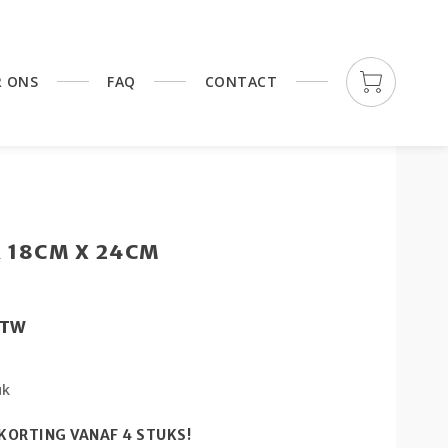
R ONS
FAQ
CONTACT
 18CM X 24CM
 BTW
uk
 KORTING VANAF 4 STUKS!