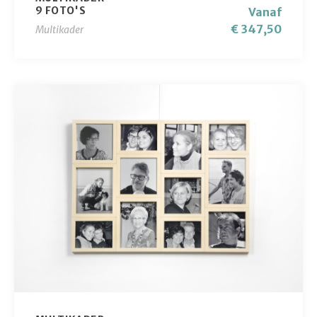
9 FOTO'S
Vanaf
€ 347,50
Multikader