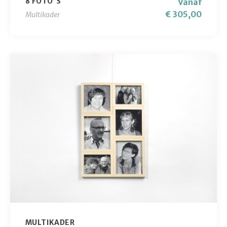
8 FOTO'S
Vanaf
€ 305,00
Multikader
MULTIKADER