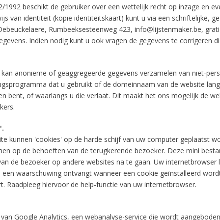
992 beschikt de gebruiker over een wettelijk recht op inzage en eve
 van identiteit (kopie identiteitskaart) kunt u via een schriftelijke,
ebeuckelaere, Rumbeeksesteenweg 423, info@lijstenmaker.be, gratis 
ens. Indien nodig kunt u ook vragen de gegevens te corrigeren die o
 kan anonieme of geaggregeerde gegevens verzamelen van niet-perso
ringsprogramma dat u gebruikt of de domeinnaam van de website lang
 bent, of waarlangs u die verlaat. Dit maakt het ons mogelijk de w
kers.
".
te kunnen 'cookies' op de harde schijf van uw computer geplaatst wo
men op de behoeften van de terugkerende bezoeker. Deze mini besta
van de bezoeker op andere websites na te gaan. Uw internetbrowser la
 u een waarschuwing ontvangt wanneer een cookie geïnstalleerd wordt
rt. Raadpleeg hiervoor de help-functie van uw internetbrowser.
van Google Analytics, een webanalyse-service die wordt aangeboden