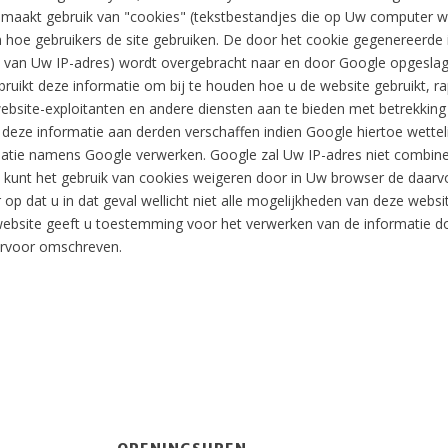
s maakt gebruik van "cookies" (tekstbestandjes die op Uw computer 
n hoe gebruikers de site gebruiken. De door het cookie gegenereerde
p van Uw IP-adres) wordt overgebracht naar en door Google opgeslag
ruikt deze informatie om bij te houden hoe u de website gebruikt, r
 website-exploitanten en andere diensten aan te bieden met betrekking 
deze informatie aan derden verschaffen indien Google hiertoe wettelij
matie namens Google verwerken. Google zal Uw IP-adres niet combi
 kunt het gebruik van cookies weigeren door in Uw browser de daarvo
r op dat u in dat geval wellicht niet alle mogelijkheden van deze webs
ebsite geeft u toestemming voor het verwerken van de informatie d
ervoor omschreven.