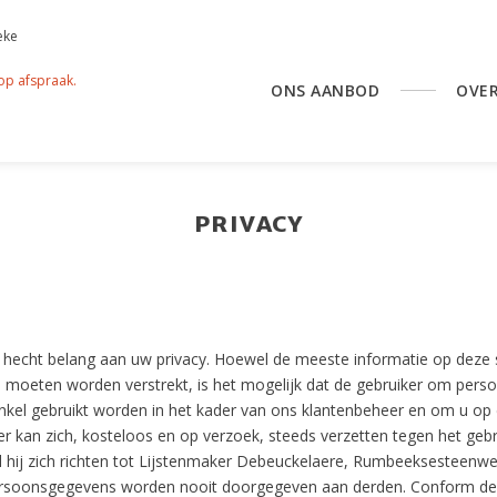
eke
 op afspraak.
ONS AANBOD
OVE
PRIVACY
hecht belang aan uw privacy. Hoewel de meeste informatie op deze s
s moeten worden verstrekt, is het mogelijk dat de gebruiker om perso
enkel gebruikt worden in het kader van ons klantenbeheer en om u o
ker kan zich, kosteloos en op verzoek, steeds verzetten tegen het geb
al hij zich richten tot Lijstenmaker Debeuckelaere, Rumbeeksesteen
ersoonsgegevens worden nooit doorgegeven aan derden. Conform de