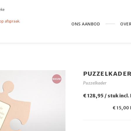
eke
 op afspraak.
ONS AANBOD
OVE
PUZZELKADER
Puzzelkader
€ 128,95 / stuk incl
€ 15,00