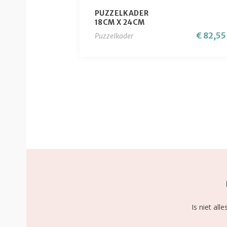
PUZZELKADER
18CM X 24CM
€ 82,55
Puzzelkader
0
Is niet al