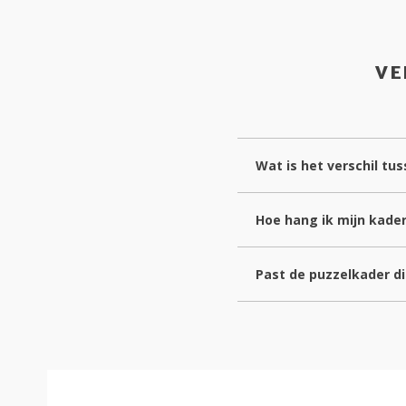
VE
Wat is het verschil t
Hoe hang ik mijn kade
Past de puzzelkader die